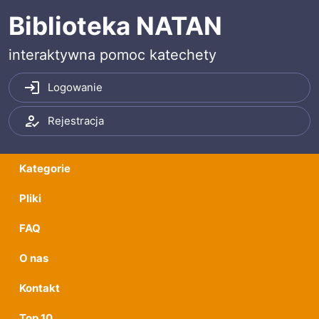
Przeskocz do treści
Przeskocz do menu
Biblioteka NATAN
interaktywna pomoc katechety
Logowanie
Rejestracja
Kategorie
Pliki
FAQ
O nas
Kontakt
Top 10