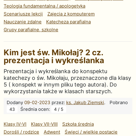
Teologia fundamentalna / apologetyka
Scenariusze lekcji
Zajęcia z komputerem
Nauczanie zdalne
Katecheza parafialna
Grupy parafialne, szkolne
Kim jest św. Mikołaj? 2 cz.
prezentacja i wykreślanka
Prezentacja i wykreślanka do konspektu
katechezy o św. Mikołaju, przeznaczone dla klasy
5 ( konspekt w innym pliku tego autora). Do
wykorzystania także w klasach starszych.
Dodany
09-02-2023
przez:
ks. Jakub Ziemski
.
Pobrano
Średnia ocen:
43
4 / 5
Klasy IV-VI
Klasy VII-VIII
Szkoła średnia
Dorośli / rodzice
Adwent
Święci / wielkie postacie