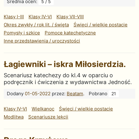
Średnia ocen:
5 / 5
Klasy I-III
Klasy IV-VI
Klasy VII-VIII
Okres zwykły / rok lit. / święta
Święci / wielkie postacie
Pomysły i szkice
Pomoce katechetyczne
Inne przedstawienia / uroczystości
Łagiewniki – iskra Miłosierdzia.
Scenariusz katechezy do kl.4 w oparciu o
podręcznik i ćwiczenia z wydawnictwa Jedność.
Dodany
01-05-2022
przez:
Beatam
.
Pobrano
21
Klasy IV-VI
Wielkanoc
Święci / wielkie postacie
Modlitwa
Scenariusze lekcji