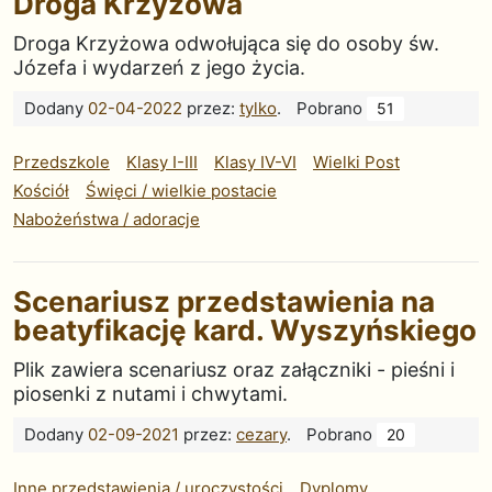
Droga Krzyżowa
Droga Krzyżowa odwołująca się do osoby św.
Józefa i wydarzeń z jego życia.
Dodany
02-04-2022
przez:
tylko
.
Pobrano
51
Przedszkole
Klasy I-III
Klasy IV-VI
Wielki Post
Kościół
Święci / wielkie postacie
Nabożeństwa / adoracje
Scenariusz przedstawienia na
beatyfikację kard. Wyszyńskiego
Plik zawiera scenariusz oraz załączniki - pieśni i
piosenki z nutami i chwytami.
Dodany
02-09-2021
przez:
cezary
.
Pobrano
20
Inne przedstawienia / uroczystości
Dyplomy