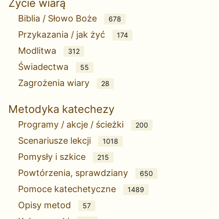
Życie wiarą
Biblia / Słowo Boże
678
Przykazania / jak żyć
174
Modlitwa
312
Świadectwa
55
Zagrożenia wiary
28
Metodyka katechezy
Programy / akcje / ścieżki
200
Scenariusze lekcji
1018
Pomysły i szkice
215
Powtórzenia, sprawdziany
650
Pomoce katechetyczne
1489
Opisy metod
57