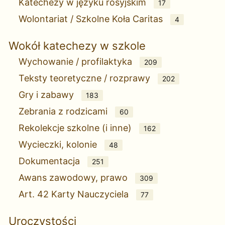
Katechezy w języku rosyjskim
17
Wolontariat / Szkolne Koła Caritas
4
Wokół katechezy w szkole
Wychowanie / profilaktyka
209
Teksty teoretyczne / rozprawy
202
Gry i zabawy
183
Zebrania z rodzicami
60
Rekolekcje szkolne (i inne)
162
Wycieczki, kolonie
48
Dokumentacja
251
Awans zawodowy, prawo
309
Art. 42 Karty Nauczyciela
77
Uroczystości