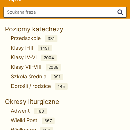
Szu
Poziomy katechezy
Przedszkole
331
Klasy I-III
1491
Klasy IV-VI
2004
Klasy VII-VIII
2038
Szkoła średnia
991
Dorośli / rodzice
145
Okresy liturgiczne
Adwent
180
Wielki Post
567
Wielkanoc