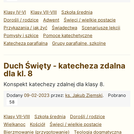
Klasy IV-VI
Klasy VII-VIII
Szkoła średnia
Dorośli / rodzice
Adwent
Święci / wielkie postacie
Przykazania / jak żyć
Świadectwa
Scenariusze lekcji
Pomysły i szkice
Pomoce katechetyczne
Katecheza parafialna
Grupy parafialne, szkolne
Duch Święty - katecheza zdalna
dla kl. 8
Konspekt katechezy zdalnej dla klasy 8.
Dodany
09-02-2023
przez:
ks. Jakub Ziemski
.
Pobrano
58
Klasy VII-VIII
Szkoła średnia
Dorośli / rodzice
Wielkanoc
Kościół
Święci / wielkie postacie
Bierzmowanie (przygotowanie)
Teologia dogmatyczna