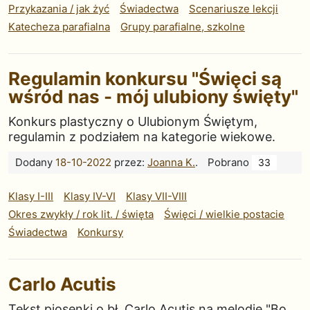
Przykazania / jak żyć
Świadectwa
Scenariusze lekcji
Katecheza parafialna
Grupy parafialne, szkolne
Regulamin konkursu "Święci są
wśród nas - mój ulubiony święty"
Konkurs plastyczny o Ulubionym Świętym,
regulamin z podziałem na kategorie wiekowe.
Dodany
18-10-2022
przez:
Joanna K.
.
Pobrano
33
Klasy I-III
Klasy IV-VI
Klasy VII-VIII
Okres zwykły / rok lit. / święta
Święci / wielkie postacie
Świadectwa
Konkursy
Carlo Acutis
Tekst piosenki o bł. Carlo Acutis na melodię "Bo