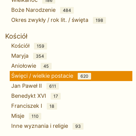
186
Boże Narodzenie
484
Okres zwykły / rok lit. / święta
198
Kościół
Kościół
159
Maryja
354
Aniołowie
45
Święci / wielkie postacie
620
Jan Paweł II
611
Benedykt XVI
17
Franciszek I
18
Misje
110
Inne wyznania i religie
93