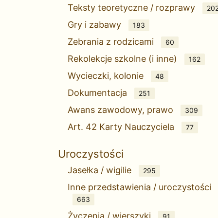
Teksty teoretyczne / rozprawy
20
Gry i zabawy
183
Zebrania z rodzicami
60
Rekolekcje szkolne (i inne)
162
Wycieczki, kolonie
48
Dokumentacja
251
Awans zawodowy, prawo
309
Art. 42 Karty Nauczyciela
77
Uroczystości
Jasełka / wigilie
295
Inne przedstawienia / uroczystości
663
Życzenia / wierszyki
91