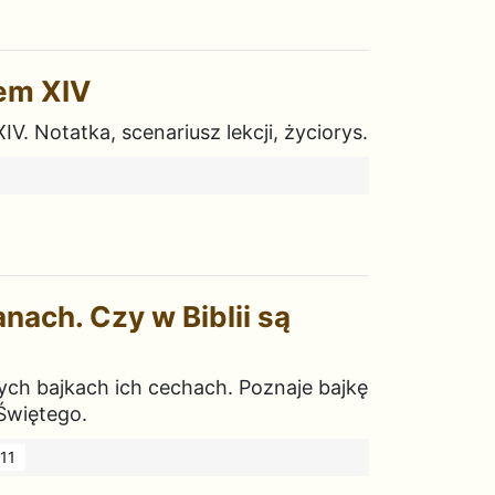
em XIV
V. Notatka, scenariusz lekcji, życiorys.
nach. Czy w Biblii są
nych bajkach ich cechach. Poznaje bajkę
 Świętego.
11