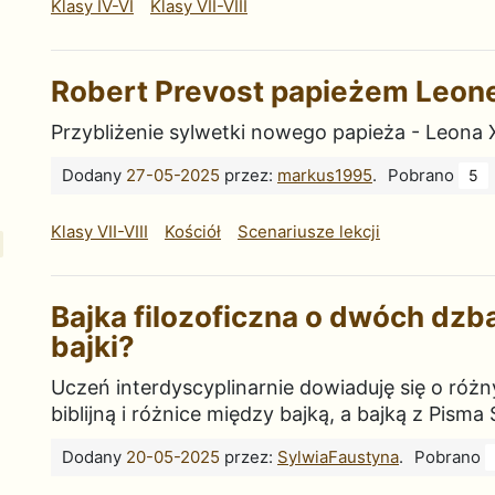
Klasy IV-VI
Klasy VII-VIII
Robert Prevost papieżem Leon
Przybliżenie sylwetki nowego papieża - Leona XI
Dodany
27-05-2025
przez:
markus1995
.
Pobrano
5
Klasy VII-VIII
Kościół
Scenariusze lekcji
Bajka filozoficzna o dwóch dzba
bajki?
Uczeń interdyscyplinarnie dowiaduję się o róż
biblijną i różnice między bajką, a bajką z Pisma
Dodany
20-05-2025
przez:
SylwiaFaustyna
.
Pobrano