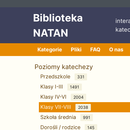
Przeskocz do treści
Przeskocz do menu
Biblioteka
inte
kate
NATAN
Kategorie
Pliki
FAQ
O nas
Poziomy katechezy
Przedszkole
331
Klasy I-III
1491
Klasy IV-VI
2004
Klasy VII-VIII
2038
Szkoła średnia
991
Dorośli / rodzice
145