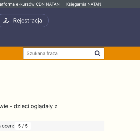
latforma e-kursów CDN NATAN
Księgarnia NATAN
Rejestracja
Szukaj
e
e - dzieci oglądały z
a ocen:
5 / 5