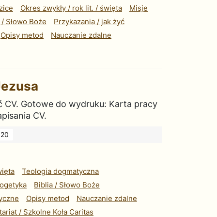
zice
Okres zwykły / rok lit. / święta
Misje
a / Słowo Boże
Przykazania / jak żyć
Opisy metod
Nauczanie zdalne
Jezusa
sać CV. Gotowe do wydruku: Karta pracy
pisania CV.
20
więta
Teologia dogmatyczna
logetyka
Biblia / Słowo Boże
yczne
Opisy metod
Nauczanie zdalne
ariat / Szkolne Koła Caritas