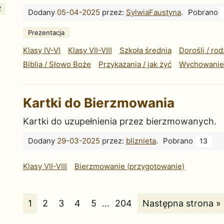
2
Dodany
05-04-2025
przez:
SylwiaFaustyna
.
Pobrano
Prezentacja
Klasy IV-VI
Klasy VII-VIII
Szkoła średnia
Dorośli / rod
Biblia / Słowo Boże
Przykazania / jak żyć
Wychowanie /
Kartki do Bierzmowania
Kartki do uzupełnienia przez bierzmowanych.
Dodany
29-03-2025
przez:
bliznieta
.
Pobrano
13
Klasy VII-VIII
Bierzmowanie (przygotowanie)
Aktualna strona:
Strona:
Strona:
Strona:
Strona:
Strona:
Strona:
1
2
3
4
5
…
204
Następna strona »