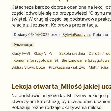
Katecheza bardzo dobrze oceniona na lekcji o
części odwołuje się do przypowieści "O synu 
świętej. W drugiej części są podstawowe prakty
relację z Jezusem. Kolorowa prezentacja.
Dodany
06-04-2025
przez:
SylwiaFaustyna
.
Pobrano
Prezentacja
Klasy IV-VI
Klasy VII-VIII
Szkoła średnia
Dorośli / rod
I Komunia (przygotowanie)
Bierzmowanie (przygotowan
Biblia / Słowo Boże
Przykazania / jak żyć
Multimedia
Lekcja otwarta_Miłość jakiej u
Na podstawie artykułu ks. M. Dziewieckiego (p
stworzyłam katechezę, by uświadomić uczniom, 
Pokazuję różne rodzaje okazywania miłości.