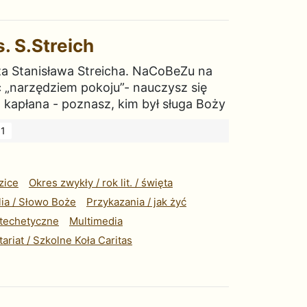
. S.Streich
ędza Stanisława Streicha. NaCoBeZu na
być „narzędziem pokoju”- nauczysz się
a kapłana - poznasz, kim był sługa Boży
1
zice
Okres zwykły / rok lit. / święta
lia / Słowo Boże
Przykazania / jak żyć
techetyczne
Multimedia
ariat / Szkolne Koła Caritas