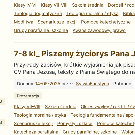
Klasy IV-VI
Klasy VII-VIII
Szkoła średnia
Dorośli / rod
Teologia dogmatyczna
Teologia moralna / etyka
Bibli
Modlitwa
Scenariusze lekcji
Pomoce katechetyczne
Grupy parafialne, szkolne
Awans zawodowy, prawo
7-8 kl_ Piszemy życiorys Pana 
Przykłady zapisów, krótkie wyjaśnienia jak pi
CV Pana Jezusa, teksty z Pisma Świętego do na
Dodany
04-05-2025
przez:
SylwiaFaustyna
.
Pobrano
Prezentacja
0
Klasy VII-VIII
Szkoła średnia
Okres zwykły / rok lit. / ś
Teologia moralna / etyka
Teologia fundamentalna / apo
3
Scenariusze lekcji
Pomysły i szkice
Pomoce katechet
Katecheza parafialna
Grupy parafialne, szkolne
Wolont