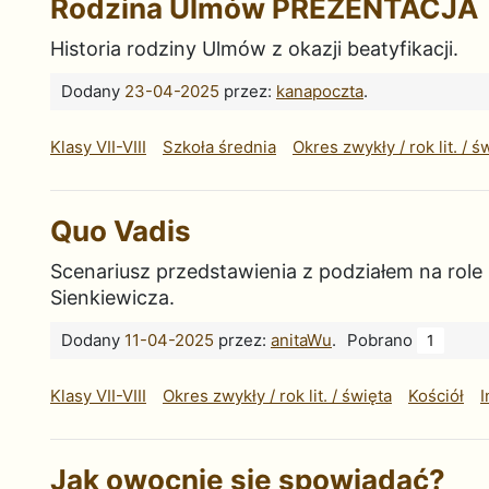
Rodzina Ulmów PREZENTACJA
Historia rodziny Ulmów z okazji beatyfikacji.
Dodany
23-04-2025
przez:
kanapoczta
.
Klasy VII-VIII
Szkoła średnia
Okres zwykły / rok lit. / ś
Quo Vadis
Scenariusz przedstawienia z podziałem na role
Sienkiewicza.
Dodany
11-04-2025
przez:
anitaWu
.
Pobrano
1
Klasy VII-VIII
Okres zwykły / rok lit. / święta
Kościół
I
Jak owocnie się spowiadać?