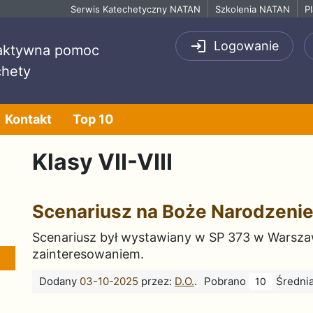
Serwis Katechetyczny NATAN
Szkolenia NATAN
P
Logowanie
raktywna pomoc
chety
Kontakt
Top 10
Klasy VII-VIII
Scenariusz na Boże Narodzeni
Scenariusz był wystawiany w SP 373 w Warszawi
zainteresowaniem.
Dodany
03-10-2025
przez:
D.O.
.
Pobrano
Średni
10