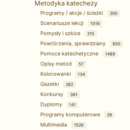
Metodyka katechezy
Programy / akcje / ścieżki
200
Scenariusze lekcji
1018
Pomysły i szkice
215
Powtórzenia, sprawdziany
650
Pomoce katechetyczne
1489
Opisy metod
57
Kolorowanki
134
Gazetki
282
Konkursy
381
Dyplomy
141
Programy komputerowe
29
Multimedia
1526