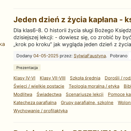
Jeden dzień z życia kapłana - ks
Dla klas6-8. O historii życia sługi Bożego Ksi
dzisiejszej lekcji: - dowiesz się, co zrobić by 
ka
„krok po kroku” jak wygląda jeden dzień z życi
Dodany
04-05-2025
przez:
SylwiaFaustyna
.
Pobrano
Prezentacja
Klasy IV-VI
Klasy VII-VIII
Szkoła średnia
Dorośli / rod
Święci / wielkie postacie
Teologia moralna / etyka
Bib
Modlitwa
Świadectwa
Scenariusze lekcji
Pomoce ka
Katecheza parafialna
Grupy parafialne, szkolne
Wolont
Wychowanie / profilaktyka