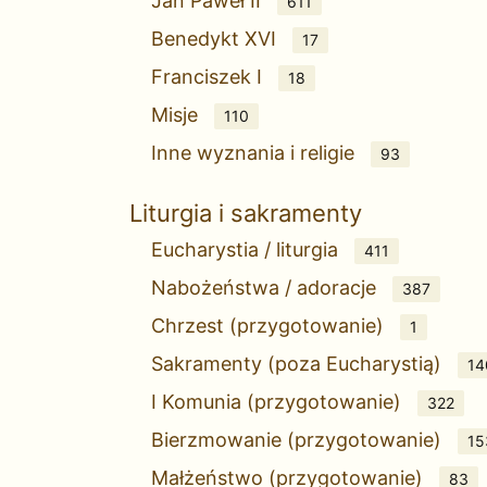
Jan Paweł II
611
Benedykt XVI
17
Franciszek I
18
Misje
110
Inne wyznania i religie
93
Liturgia i sakramenty
Eucharystia / liturgia
411
Nabożeństwa / adoracje
387
Chrzest (przygotowanie)
1
Sakramenty (poza Eucharystią)
14
I Komunia (przygotowanie)
322
Bierzmowanie (przygotowanie)
15
Małżeństwo (przygotowanie)
83