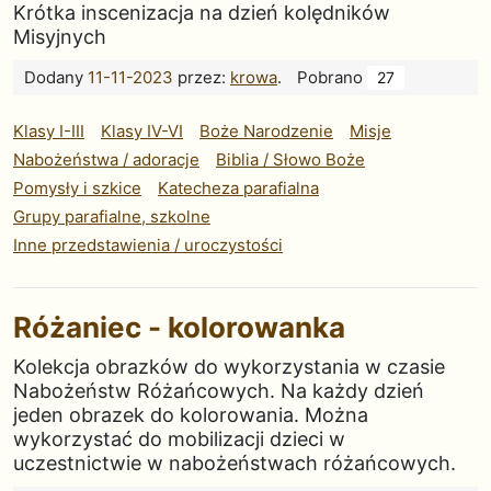
Krótka inscenizacja na dzień kolędników
Misyjnych
Dodany
11-11-2023
przez:
krowa
.
Pobrano
27
Klasy I-III
Klasy IV-VI
Boże Narodzenie
Misje
Nabożeństwa / adoracje
Biblia / Słowo Boże
Pomysły i szkice
Katecheza parafialna
Grupy parafialne, szkolne
Inne przedstawienia / uroczystości
Różaniec - kolorowanka
Kolekcja obrazków do wykorzystania w czasie
Nabożeństw Różańcowych. Na każdy dzień
jeden obrazek do kolorowania. Można
wykorzystać do mobilizacji dzieci w
uczestnictwie w nabożeństwach różańcowych.