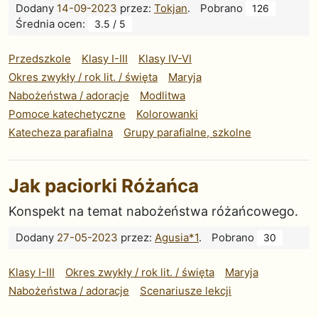
Dodany
14-09-2023
przez:
Tokjan
.
Pobrano
126
Średnia ocen:
3.5 / 5
Przedszkole
Klasy I-III
Klasy IV-VI
Okres zwykły / rok lit. / święta
Maryja
Nabożeństwa / adoracje
Modlitwa
Pomoce katechetyczne
Kolorowanki
Katecheza parafialna
Grupy parafialne, szkolne
Jak paciorki Różańca
Konspekt na temat nabożeństwa różańcowego.
Dodany
27-05-2023
przez:
Agusia*1
.
Pobrano
30
Klasy I-III
Okres zwykły / rok lit. / święta
Maryja
Nabożeństwa / adoracje
Scenariusze lekcji