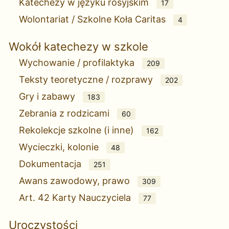
Katechezy w języku rosyjskim
17
Wolontariat / Szkolne Koła Caritas
4
Wokół katechezy w szkole
Wychowanie / profilaktyka
209
Teksty teoretyczne / rozprawy
202
Gry i zabawy
183
Zebrania z rodzicami
60
Rekolekcje szkolne (i inne)
162
Wycieczki, kolonie
48
Dokumentacja
251
Awans zawodowy, prawo
309
Art. 42 Karty Nauczyciela
77
Uroczystości