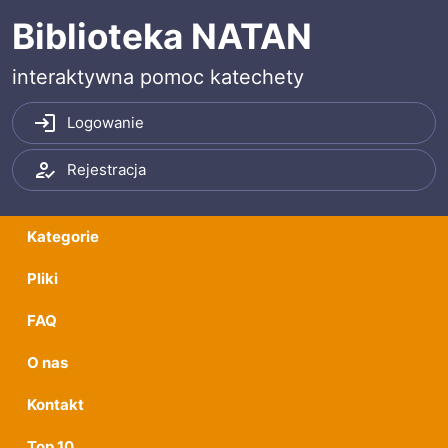
Przeskocz do treści
Przeskocz do menu
Biblioteka NATAN
interaktywna pomoc katechety
Logowanie
Rejestracja
Kategorie
Pliki
FAQ
O nas
Kontakt
Top 10