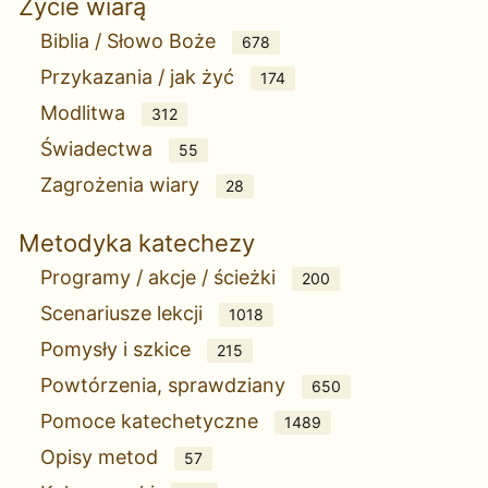
Życie wiarą
Biblia / Słowo Boże
678
Przykazania / jak żyć
174
Modlitwa
312
Świadectwa
55
Zagrożenia wiary
28
Metodyka katechezy
Programy / akcje / ścieżki
200
Scenariusze lekcji
1018
Pomysły i szkice
215
Powtórzenia, sprawdziany
650
Pomoce katechetyczne
1489
Opisy metod
57