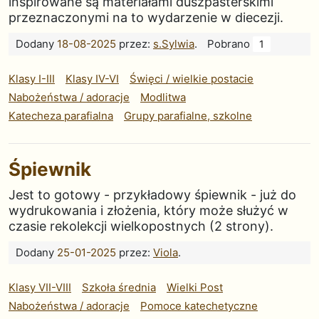
inspirowane są materiałami duszpasterskimi
przeznaczonymi na to wydarzenie w diecezji.
Dodany
18-08-2025
przez:
s.Sylwia
.
Pobrano
1
Klasy I-III
Klasy IV-VI
Święci / wielkie postacie
Nabożeństwa / adoracje
Modlitwa
Katecheza parafialna
Grupy parafialne, szkolne
Śpiewnik
Jest to gotowy - przykładowy śpiewnik - już do
wydrukowania i złożenia, który może służyć w
czasie rekolekcji wielkopostnych (2 strony).
Dodany
25-01-2025
przez:
Viola
.
Klasy VII-VIII
Szkoła średnia
Wielki Post
Nabożeństwa / adoracje
Pomoce katechetyczne