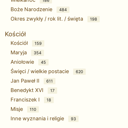
186
Boże Narodzenie
484
Okres zwykły / rok lit. / święta
198
Kościół
Kościół
159
Maryja
354
Aniołowie
45
Święci / wielkie postacie
620
Jan Paweł II
611
Benedykt XVI
17
Franciszek I
18
Misje
110
Inne wyznania i religie
93