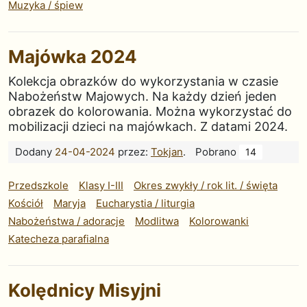
Muzyka / śpiew
Majówka 2024
Kolekcja obrazków do wykorzystania w czasie
Nabożeństw Majowych. Na każdy dzień jeden
obrazek do kolorowania. Można wykorzystać do
mobilizacji dzieci na majówkach. Z datami 2024.
Dodany
24-04-2024
przez:
Tokjan
.
Pobrano
14
Przedszkole
Klasy I-III
Okres zwykły / rok lit. / święta
Kościół
Maryja
Eucharystia / liturgia
Nabożeństwa / adoracje
Modlitwa
Kolorowanki
Katecheza parafialna
Kolędnicy Misyjni