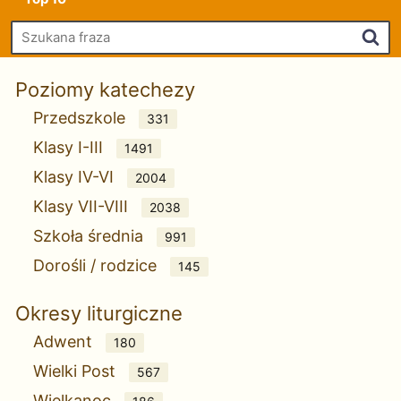
Szu
Poziomy katechezy
Przedszkole
331
Klasy I-III
1491
Klasy IV-VI
2004
Klasy VII-VIII
2038
Szkoła średnia
991
Dorośli / rodzice
145
Okresy liturgiczne
Adwent
180
Wielki Post
567
Wielkanoc