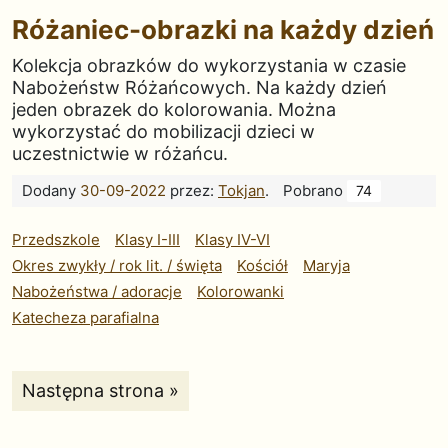
Różaniec-obrazki na każdy dzień
Kolekcja obrazków do wykorzystania w czasie
Nabożeństw Różańcowych. Na każdy dzień
jeden obrazek do kolorowania. Można
wykorzystać do mobilizacji dzieci w
uczestnictwie w różańcu.
Dodany
30-09-2022
przez:
Tokjan
.
Pobrano
74
Przedszkole
Klasy I-III
Klasy IV-VI
Okres zwykły / rok lit. / święta
Kościół
Maryja
Nabożeństwa / adoracje
Kolorowanki
Katecheza parafialna
Strona:
Następna strona »