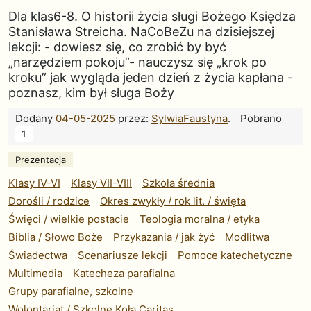
Dla klas6-8. O historii życia sługi Bożego Księdza
Stanisława Streicha. NaCoBeZu na dzisiejszej
lekcji: - dowiesz się, co zrobić by być
„narzędziem pokoju”- nauczysz się „krok po
kroku” jak wygląda jeden dzień z życia kapłana -
poznasz, kim był sługa Boży
Dodany
04-05-2025
przez:
SylwiaFaustyna
.
Pobrano
1
Prezentacja
Klasy IV-VI
Klasy VII-VIII
Szkoła średnia
Dorośli / rodzice
Okres zwykły / rok lit. / święta
Święci / wielkie postacie
Teologia moralna / etyka
Biblia / Słowo Boże
Przykazania / jak żyć
Modlitwa
Świadectwa
Scenariusze lekcji
Pomoce katechetyczne
Multimedia
Katecheza parafialna
Grupy parafialne, szkolne
Wolontariat / Szkolne Koła Caritas