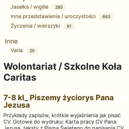
Jasełka / wigilie
295
Inne przedstawienia / uroczystości
663
Życzenia / wierszyki
91
Inne
Varia
20
Wolontariat / Szkolne Koła
Caritas
7-8 kl_ Piszemy życiorys Pana
Jezusa
Przykłady zapisów, krótkie wyjaśnienia jak pisać
CV. Gotowe do wydruku: Karta pracy CV Pana
Jezusa, teksty z Pisma Świętego do napisania CV.