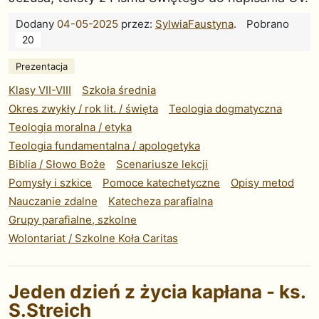
Dodany
04-05-2025
przez:
SylwiaFaustyna
.
Pobrano
20
Prezentacja
Klasy VII-VIII
Szkoła średnia
Okres zwykły / rok lit. / święta
Teologia dogmatyczna
Teologia moralna / etyka
Teologia fundamentalna / apologetyka
Biblia / Słowo Boże
Scenariusze lekcji
Pomysły i szkice
Pomoce katechetyczne
Opisy metod
Nauczanie zdalne
Katecheza parafialna
Grupy parafialne, szkolne
Wolontariat / Szkolne Koła Caritas
Jeden dzień z życia kapłana - ks.
S.Streich