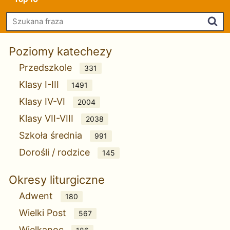
Szu
Poziomy katechezy
Przedszkole
331
Klasy I-III
1491
Klasy IV-VI
2004
Klasy VII-VIII
2038
Szkoła średnia
991
Dorośli / rodzice
145
Okresy liturgiczne
Adwent
180
Wielki Post
567
Wielkanoc