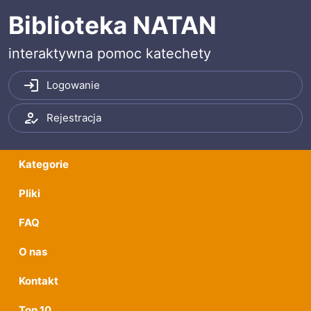
Przeskocz do treści
Przeskocz do menu
Biblioteka NATAN
interaktywna pomoc katechety
Logowanie
Rejestracja
Kategorie
Pliki
FAQ
O nas
Kontakt
Top 10