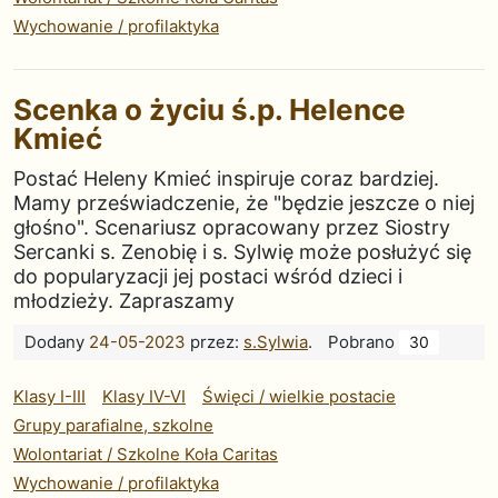
Wychowanie / profilaktyka
Scenka o życiu ś.p. Helence
Kmieć
Postać Heleny Kmieć inspiruje coraz bardziej.
Mamy przeświadczenie, że "będzie jeszcze o niej
głośno". Scenariusz opracowany przez Siostry
Sercanki s. Zenobię i s. Sylwię może posłużyć się
do popularyzacji jej postaci wśród dzieci i
młodzieży. Zapraszamy
Dodany
24-05-2023
przez:
s.Sylwia
.
Pobrano
30
Klasy I-III
Klasy IV-VI
Święci / wielkie postacie
Grupy parafialne, szkolne
Wolontariat / Szkolne Koła Caritas
Wychowanie / profilaktyka