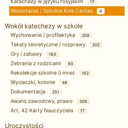
Katechezy w języku rosyjskim
17
Wolontariat / Szkolne Koła Caritas
4
Wokół katechezy w szkole
Wychowanie / profilaktyka
209
Teksty teoretyczne / rozprawy
202
Gry i zabawy
183
Zebrania z rodzicami
60
Rekolekcje szkolne (i inne)
162
Wycieczki, kolonie
48
Dokumentacja
251
Awans zawodowy, prawo
309
Art. 42 Karty Nauczyciela
77
Uroczystości