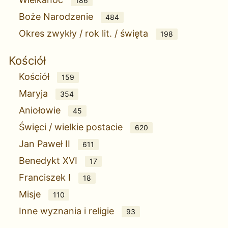
186
Boże Narodzenie
484
Okres zwykły / rok lit. / święta
198
Kościół
Kościół
159
Maryja
354
Aniołowie
45
Święci / wielkie postacie
620
Jan Paweł II
611
Benedykt XVI
17
Franciszek I
18
Misje
110
Inne wyznania i religie
93