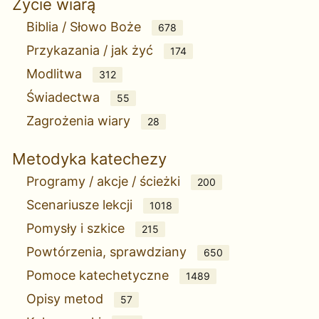
Życie wiarą
Biblia / Słowo Boże
678
Przykazania / jak żyć
174
Modlitwa
312
Świadectwa
55
Zagrożenia wiary
28
Metodyka katechezy
Programy / akcje / ścieżki
200
Scenariusze lekcji
1018
Pomysły i szkice
215
Powtórzenia, sprawdziany
650
Pomoce katechetyczne
1489
Opisy metod
57