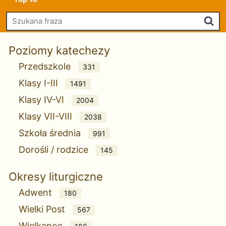
Szu
Poziomy katechezy
Przedszkole
331
Klasy I-III
1491
Klasy IV-VI
2004
Klasy VII-VIII
2038
Szkoła średnia
991
Dorośli / rodzice
145
Okresy liturgiczne
Adwent
180
Wielki Post
567
Wielkanoc