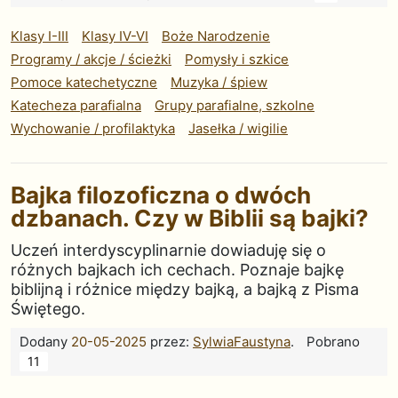
Klasy I-III
Klasy IV-VI
Boże Narodzenie
Programy / akcje / ścieżki
Pomysły i szkice
Pomoce katechetyczne
Muzyka / śpiew
Katecheza parafialna
Grupy parafialne, szkolne
Wychowanie / profilaktyka
Jasełka / wigilie
Bajka filozoficzna o dwóch
dzbanach. Czy w Biblii są bajki?
Uczeń interdyscyplinarnie dowiaduję się o
różnych bajkach ich cechach. Poznaje bajkę
biblijną i różnice między bajką, a bajką z Pisma
Świętego.
Dodany
20-05-2025
przez:
SylwiaFaustyna
.
Pobrano
11