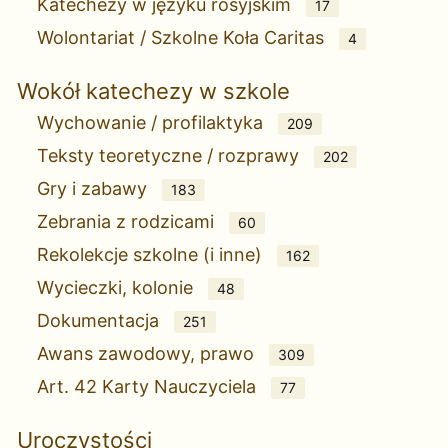
Katechezy w języku rosyjskim
17
Wolontariat / Szkolne Koła Caritas
4
Wokół katechezy w szkole
Wychowanie / profilaktyka
209
Teksty teoretyczne / rozprawy
202
Gry i zabawy
183
Zebrania z rodzicami
60
Rekolekcje szkolne (i inne)
162
Wycieczki, kolonie
48
Dokumentacja
251
Awans zawodowy, prawo
309
Art. 42 Karty Nauczyciela
77
Uroczystości