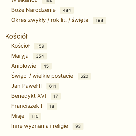
186
Boże Narodzenie
484
Okres zwykły / rok lit. / święta
198
Kościół
Kościół
159
Maryja
354
Aniołowie
45
Święci / wielkie postacie
620
Jan Paweł II
611
Benedykt XVI
17
Franciszek I
18
Misje
110
Inne wyznania i religie
93