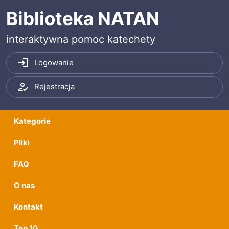
Przeskocz do treści
Przeskocz do menu
Biblioteka NATAN
interaktywna pomoc katechety
Logowanie
Rejestracja
Kategorie
Pliki
FAQ
O nas
Kontakt
Top 10