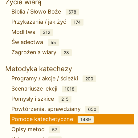
Życie wiarą
Biblia / Słowo Boże
678
Przykazania / jak żyć
174
Modlitwa
312
Świadectwa
55
Zagrożenia wiary
28
Metodyka katechezy
Programy / akcje / ścieżki
200
Scenariusze lekcji
1018
Pomysły i szkice
215
Powtórzenia, sprawdziany
650
Pomoce katechetyczne
1489
Opisy metod
57