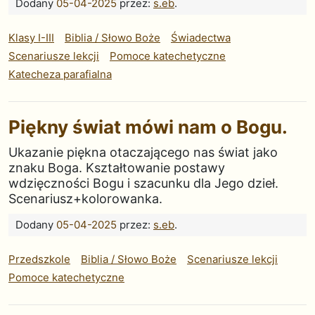
Dodany
05-04-2025
przez:
s.eb
.
Klasy I-III
Biblia / Słowo Boże
Świadectwa
Scenariusze lekcji
Pomoce katechetyczne
Katecheza parafialna
Piękny świat mówi nam o Bogu.
Ukazanie piękna otaczającego nas świat jako
znaku Boga. Kształtowanie postawy
wdzięczności Bogu i szacunku dla Jego dzieł.
Scenariusz+kolorowanka.
Dodany
05-04-2025
przez:
s.eb
.
Przedszkole
Biblia / Słowo Boże
Scenariusze lekcji
Pomoce katechetyczne