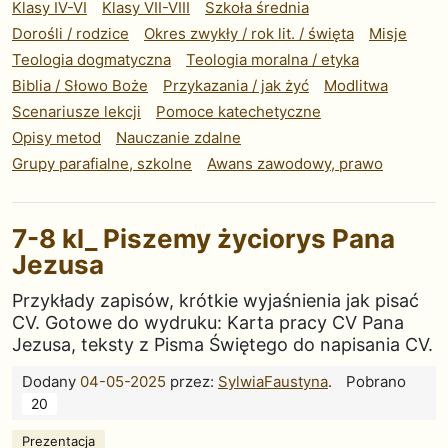
Klasy IV-VI
Klasy VII-VIII
Szkoła średnia
Dorośli / rodzice
Okres zwykły / rok lit. / święta
Misje
Teologia dogmatyczna
Teologia moralna / etyka
Biblia / Słowo Boże
Przykazania / jak żyć
Modlitwa
Scenariusze lekcji
Pomoce katechetyczne
Opisy metod
Nauczanie zdalne
Grupy parafialne, szkolne
Awans zawodowy, prawo
7-8 kl_ Piszemy życiorys Pana
Jezusa
Przykłady zapisów, krótkie wyjaśnienia jak pisać
CV. Gotowe do wydruku: Karta pracy CV Pana
Jezusa, teksty z Pisma Świętego do napisania CV.
Dodany
04-05-2025
przez:
SylwiaFaustyna
.
Pobrano
20
Prezentacja