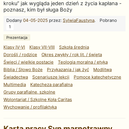
kroku” jak wygląda jeden dzień z życia kapłana -
poznasz, kim był sługa Boży
Dodany
04-05-2025
przez:
SylwiaFaustyna
.
Pobrano
1
Prezentacja
Klasy IV-VI
Klasy VII-VIII
Szkoła średnia
Dorośli / rodzice
Okres zwykły / rok lit. / święta
Święci / wielkie postacie
Teologia moralna / etyka
Biblia / Słowo Boże
Przykazania / jak żyć
Modlitwa
Świadectwa
Scenariusze lekcji
Pomoce katechetyczne
Multimedia
Katecheza parafialna
Grupy parafialne, szkolne
Wolontariat / Szkolne Koła Caritas
Wychowanie / profilaktyka
Karta pracy Syn marnotrawny