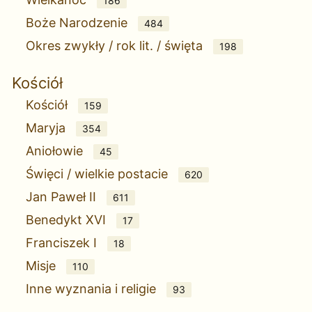
186
Boże Narodzenie
484
Okres zwykły / rok lit. / święta
198
Kościół
Kościół
159
Maryja
354
Aniołowie
45
Święci / wielkie postacie
620
Jan Paweł II
611
Benedykt XVI
17
Franciszek I
18
Misje
110
Inne wyznania i religie
93