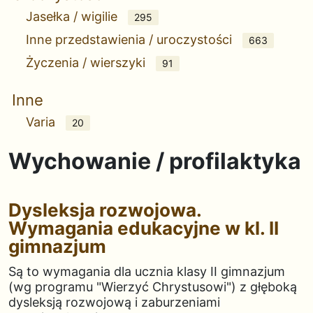
Jasełka / wigilie
295
Inne przedstawienia / uroczystości
663
Życzenia / wierszyki
91
Inne
Varia
20
Wychowanie / profilaktyka
Dysleksja rozwojowa.
Wymagania edukacyjne w kl. II
gimnazjum
Są to wymagania dla ucznia klasy II gimnazjum
(wg programu "Wierzyć Chrystusowi") z głęboką
dysleksją rozwojową i zaburzeniami