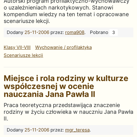
Autorski program profilaktyczno-wychowawczy
o uzależnieniach narkotykowych. Stanowi
kompendium wiedzy na ten temat i opracowane
scenariusze lekcji.
Dodany
25-11-2006
przez:
roma908
.
Pobrano
3
Klasy VII-VIII
Wychowanie / profilaktyka
Scenariusze lekcji
Miejsce i rola rodziny w kulturze
współczesnej w ocenie
nauczania Jana Pawła II
Praca teoretyczna przedstawijąca znaczenie
rodziny w życiu człowieka w nauczniu Jana Pawła
II.
Dodany
25-11-2006
przez:
mgr_teresa
.