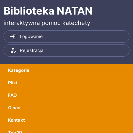
Przeskocz do treści
Przeskocz do menu
Biblioteka NATAN
interaktywna pomoc katechety
Logowanie
Rejestracja
Kategorie
Pliki
FAQ
O nas
Kontakt
Top 10