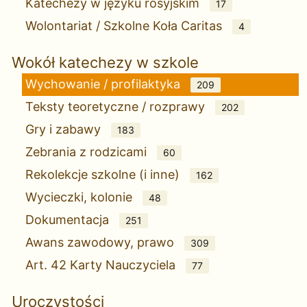
Katechezy w języku rosyjskim
17
Wolontariat / Szkolne Koła Caritas
4
Wokół katechezy w szkole
Wychowanie / profilaktyka
209
Teksty teoretyczne / rozprawy
202
Gry i zabawy
183
Zebrania z rodzicami
60
Rekolekcje szkolne (i inne)
162
Wycieczki, kolonie
48
Dokumentacja
251
Awans zawodowy, prawo
309
Art. 42 Karty Nauczyciela
77
Uroczystości