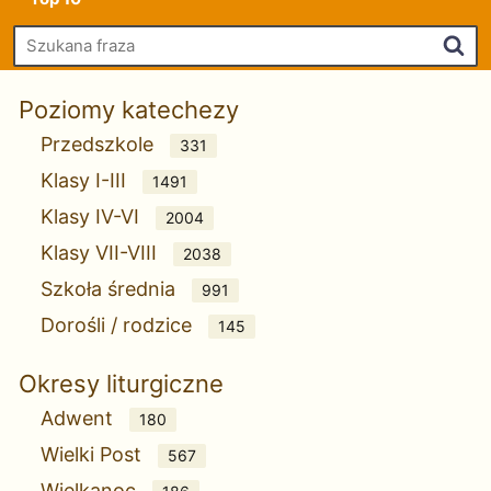
Szu
Poziomy katechezy
Przedszkole
331
Klasy I-III
1491
Klasy IV-VI
2004
Klasy VII-VIII
2038
Szkoła średnia
991
Dorośli / rodzice
145
Okresy liturgiczne
Adwent
180
Wielki Post
567
Wielkanoc