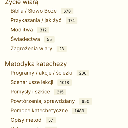
Życie wiarą
Biblia / Słowo Boże
678
Przykazania / jak żyć
174
Modlitwa
312
Świadectwa
55
Zagrożenia wiary
28
Metodyka katechezy
Programy / akcje / ścieżki
200
Scenariusze lekcji
1018
Pomysły i szkice
215
Powtórzenia, sprawdziany
650
Pomoce katechetyczne
1489
Opisy metod
57