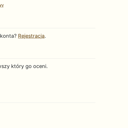
wy
 konta?
Rejestracja
.
wszy który go oceni.