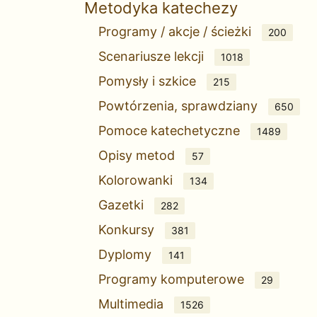
Metodyka katechezy
Programy / akcje / ścieżki
200
Scenariusze lekcji
1018
Pomysły i szkice
215
Powtórzenia, sprawdziany
650
Pomoce katechetyczne
1489
Opisy metod
57
Kolorowanki
134
Gazetki
282
Konkursy
381
Dyplomy
141
Programy komputerowe
29
Multimedia
1526