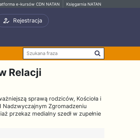
latforma e-kursów CDN NATAN
Księgarnia NATAN
Rejestracja
Szukaj
 Relacji
ażniejszą sprawą rodziców, Kościoła i
 III Nadzwyczajnym Zgromadzeniu
ciaż przekaz medialny szedł w zupełnie