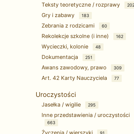
Teksty teoretyczne / rozprawy
20
Gry i zabawy
183
Zebrania z rodzicami
60
Rekolekcje szkolne (i inne)
162
Wycieczki, kolonie
48
Dokumentacja
251
Awans zawodowy, prawo
309
Art. 42 Karty Nauczyciela
77
Uroczystości
Jasełka / wigilie
295
Inne przedstawienia / uroczystości
663
Życzenia / wierszyki
91