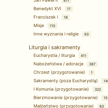
Jan Paweł II
611
Benedykt XVI
17
Franciszek I
18
Misje
110
Inne wyznania i religie
93
Liturgia i sakramenty
Eucharystia / liturgia
411
Nabożeństwa / adoracje
387
Chrzest (przygotowanie)
1
Sakramenty (poza Eucharystią)
14
I Komunia (przygotowanie)
322
Bierzmowanie (przygotowanie)
15
Małżeństwo (przygotowanie)
83