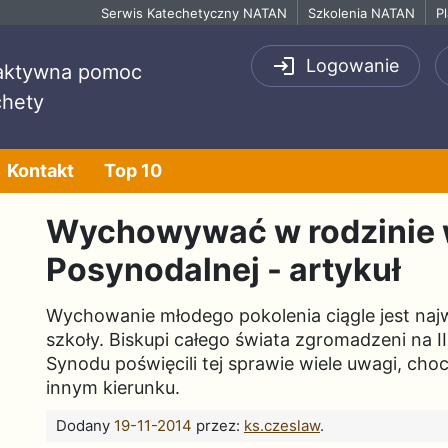
Serwis Katechetyczny NATAN
Szkolenia NATAN
P
Logowanie
raktywna pomoc
chety
Kontakt
Top 10
Wychowywać w rodzinie w
Posynodalnej - artykuł
Wychowanie młodego pokolenia ciągle jest najw
szkoły. Biskupi całego świata zgromadzeni na
Synodu poświęcili tej sprawie wiele uwagi, cho
innym kierunku.
Dodany
19-11-2014
przez:
ks.czeslaw
.