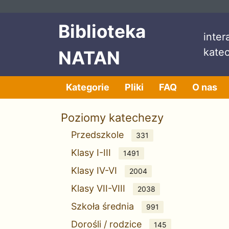
Przeskocz do treści
Przeskocz do menu
Biblioteka
inte
kate
NATAN
Kategorie
Pliki
FAQ
O nas
Poziomy katechezy
Przedszkole
331
Klasy I-III
1491
Klasy IV-VI
2004
Klasy VII-VIII
2038
Szkoła średnia
991
Dorośli / rodzice
145