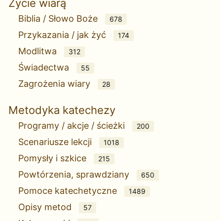
Życie wiarą
Biblia / Słowo Boże
678
Przykazania / jak żyć
174
Modlitwa
312
Świadectwa
55
Zagrożenia wiary
28
Metodyka katechezy
Programy / akcje / ścieżki
200
Scenariusze lekcji
1018
Pomysły i szkice
215
Powtórzenia, sprawdziany
650
Pomoce katechetyczne
1489
Opisy metod
57