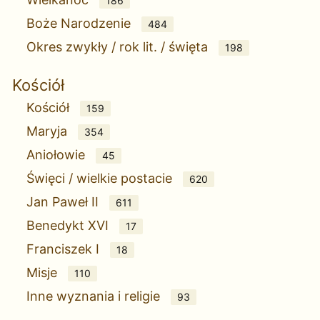
186
Boże Narodzenie
484
Okres zwykły / rok lit. / święta
198
Kościół
Kościół
159
Maryja
354
Aniołowie
45
Święci / wielkie postacie
620
Jan Paweł II
611
Benedykt XVI
17
Franciszek I
18
Misje
110
Inne wyznania i religie
93