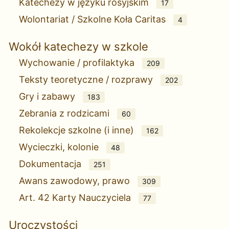
Katechezy w języku rosyjskim
17
Wolontariat / Szkolne Koła Caritas
4
Wokół katechezy w szkole
Wychowanie / profilaktyka
209
Teksty teoretyczne / rozprawy
202
Gry i zabawy
183
Zebrania z rodzicami
60
Rekolekcje szkolne (i inne)
162
Wycieczki, kolonie
48
Dokumentacja
251
Awans zawodowy, prawo
309
Art. 42 Karty Nauczyciela
77
Uroczystości