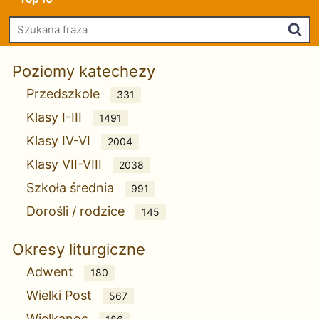
Szu
Poziomy katechezy
Przedszkole
331
Klasy I-III
1491
Klasy IV-VI
2004
Klasy VII-VIII
2038
Szkoła średnia
991
Dorośli / rodzice
145
Okresy liturgiczne
Adwent
180
Wielki Post
567
Wielkanoc