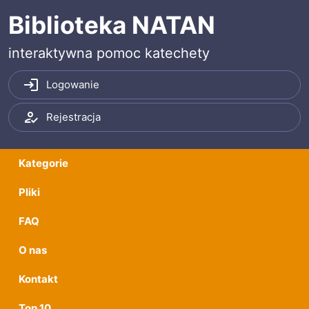
Przeskocz do treści
Przeskocz do menu
Biblioteka NATAN
interaktywna pomoc katechety
Logowanie
Rejestracja
Kategorie
Pliki
FAQ
O nas
Kontakt
Top 10