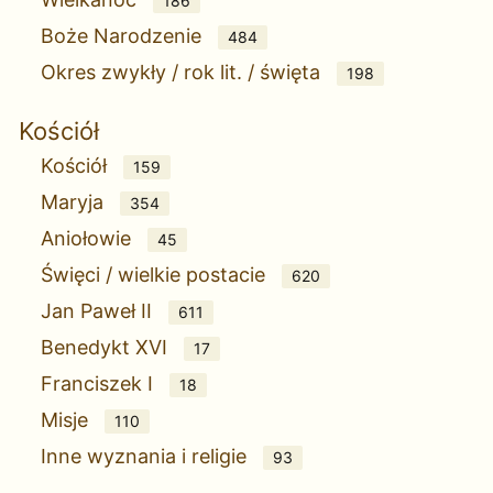
186
Boże Narodzenie
484
Okres zwykły / rok lit. / święta
198
Kościół
Kościół
159
Maryja
354
Aniołowie
45
Święci / wielkie postacie
620
Jan Paweł II
611
Benedykt XVI
17
Franciszek I
18
Misje
110
Inne wyznania i religie
93