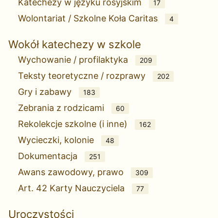
Katechezy w języku rosyjskim
17
Wolontariat / Szkolne Koła Caritas
4
Wokół katechezy w szkole
Wychowanie / profilaktyka
209
Teksty teoretyczne / rozprawy
202
Gry i zabawy
183
Zebrania z rodzicami
60
Rekolekcje szkolne (i inne)
162
Wycieczki, kolonie
48
Dokumentacja
251
Awans zawodowy, prawo
309
Art. 42 Karty Nauczyciela
77
Uroczystości