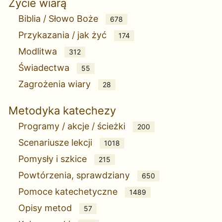
Życie wiarą
Biblia / Słowo Boże
678
Przykazania / jak żyć
174
Modlitwa
312
Świadectwa
55
Zagrożenia wiary
28
Metodyka katechezy
Programy / akcje / ścieżki
200
Scenariusze lekcji
1018
Pomysły i szkice
215
Powtórzenia, sprawdziany
650
Pomoce katechetyczne
1489
Opisy metod
57