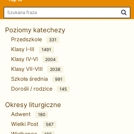
Szu
Poziomy katechezy
Przedszkole
331
Klasy I-III
1491
Klasy IV-VI
2004
Klasy VII-VIII
2038
Szkoła średnia
991
Dorośli / rodzice
145
Okresy liturgiczne
Adwent
180
Wielki Post
567
Wielkanoc