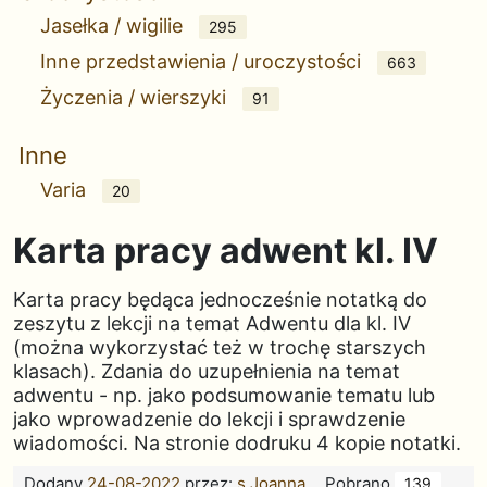
Jasełka / wigilie
295
Inne przedstawienia / uroczystości
663
Życzenia / wierszyki
91
Inne
Varia
20
Karta pracy adwent kl. IV
Karta pracy będąca jednocześnie notatką do
zeszytu z lekcji na temat Adwentu dla kl. IV
(można wykorzystać też w trochę starszych
klasach). Zdania do uzupełnienia na temat
adwentu - np. jako podsumowanie tematu lub
jako wprowadzenie do lekcji i sprawdzenie
wiadomości. Na stronie dodruku 4 kopie notatki.
Dodany
24-08-2022
przez:
s.Joanna
.
Pobrano
139