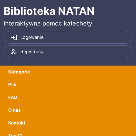
Przeskocz do treści
Przeskocz do menu
Biblioteka NATAN
interaktywna pomoc katechety
Logowanie
Rejestracja
Kategorie
Pliki
FAQ
O nas
Kontakt
Top 10