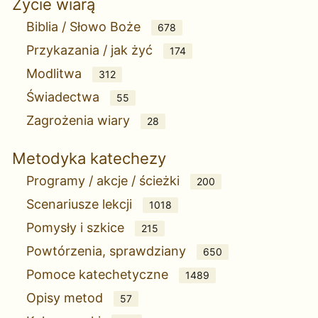
Życie wiarą
Biblia / Słowo Boże
678
Przykazania / jak żyć
174
Modlitwa
312
Świadectwa
55
Zagrożenia wiary
28
Metodyka katechezy
Programy / akcje / ścieżki
200
Scenariusze lekcji
1018
Pomysły i szkice
215
Powtórzenia, sprawdziany
650
Pomoce katechetyczne
1489
Opisy metod
57