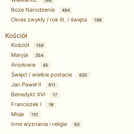
186
Boże Narodzenie
484
Okres zwykły / rok lit. / święta
198
Kościół
Kościół
159
Maryja
354
Aniołowie
45
Święci / wielkie postacie
620
Jan Paweł II
611
Benedykt XVI
17
Franciszek I
18
Misje
110
Inne wyznania i religie
93