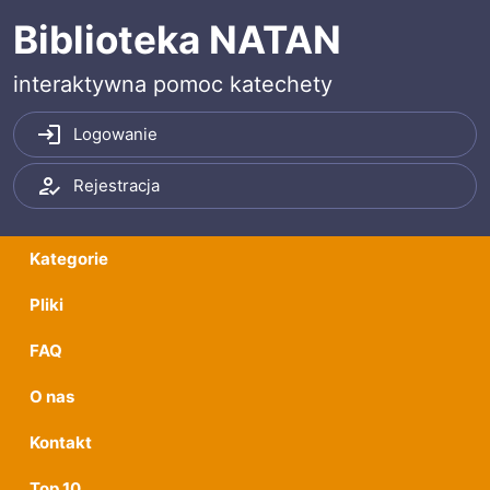
Przeskocz do treści
Przeskocz do menu
Biblioteka NATAN
interaktywna pomoc katechety
Logowanie
Rejestracja
Kategorie
Pliki
FAQ
O nas
Kontakt
Top 10