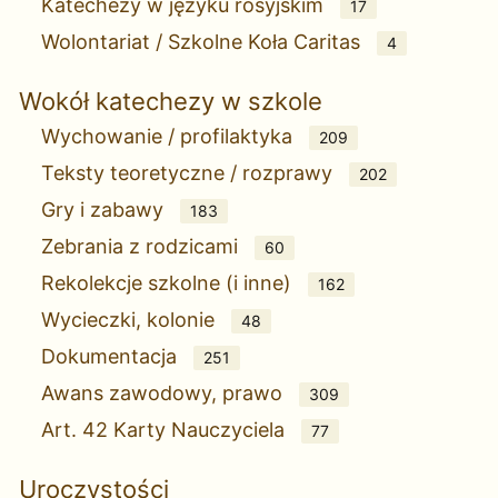
Katechezy w języku rosyjskim
17
Wolontariat / Szkolne Koła Caritas
4
Wokół katechezy w szkole
Wychowanie / profilaktyka
209
Teksty teoretyczne / rozprawy
202
Gry i zabawy
183
Zebrania z rodzicami
60
Rekolekcje szkolne (i inne)
162
Wycieczki, kolonie
48
Dokumentacja
251
Awans zawodowy, prawo
309
Art. 42 Karty Nauczyciela
77
Uroczystości