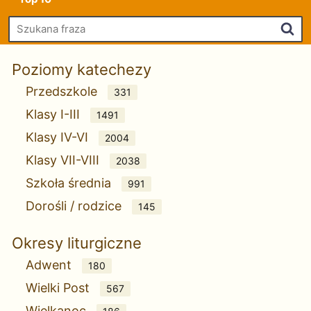
Szu
Poziomy katechezy
Przedszkole
331
Klasy I-III
1491
Klasy IV-VI
2004
Klasy VII-VIII
2038
Szkoła średnia
991
Dorośli / rodzice
145
Okresy liturgiczne
Adwent
180
Wielki Post
567
Wielkanoc