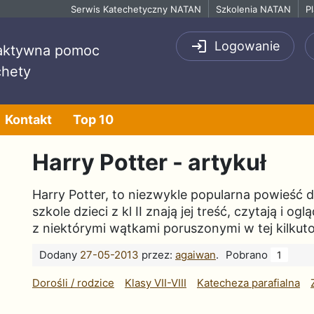
Serwis Katechetyczny NATAN
Szkolenia NATAN
P
Logowanie
raktywna pomoc
chety
Kontakt
Top 10
Harry Potter - artykuł
Harry Potter, to niezwykle popularna powieść dl
szkole dzieci z kl II znają jej treść, czytają i 
z niektórymi wątkami poruszonymi w tej kilkut
Dodany
27-05-2013
przez:
agaiwan
.
Pobrano
1
Dorośli / rodzice
Klasy VII-VIII
Katecheza parafialna