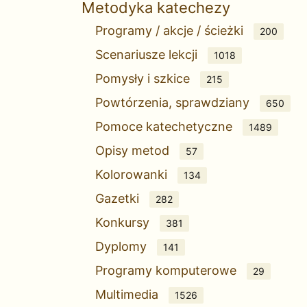
Metodyka katechezy
Programy / akcje / ścieżki
200
Scenariusze lekcji
1018
Pomysły i szkice
215
Powtórzenia, sprawdziany
650
Pomoce katechetyczne
1489
Opisy metod
57
Kolorowanki
134
Gazetki
282
Konkursy
381
Dyplomy
141
Programy komputerowe
29
Multimedia
1526