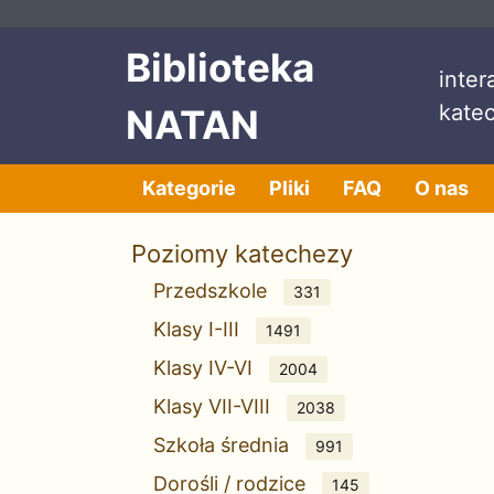
Przeskocz do treści
Przeskocz do menu
Biblioteka
inte
kate
NATAN
Kategorie
Pliki
FAQ
O nas
Poziomy katechezy
Przedszkole
331
Klasy I-III
1491
Klasy IV-VI
2004
Klasy VII-VIII
2038
Szkoła średnia
991
Dorośli / rodzice
145