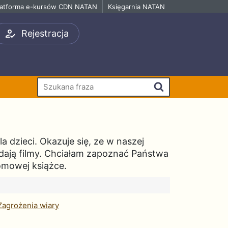
latforma e-kursów CDN NATAN
Księgarnia NATAN
Rejestracja
Szukaj
a dzieci. Okazuje się, ze w naszej
oglądają filmy. Chciałam zapoznać Państwa
omowej książce.
Zagrożenia wiary