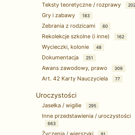
Teksty teoretyczne / rozprawy
20
Gry i zabawy
183
Zebrania z rodzicami
60
Rekolekcje szkolne (i inne)
162
Wycieczki, kolonie
48
Dokumentacja
251
Awans zawodowy, prawo
309
Art. 42 Karty Nauczyciela
77
Uroczystości
Jasełka / wigilie
295
Inne przedstawienia / uroczystości
663
Życzenia / wierszyki
91