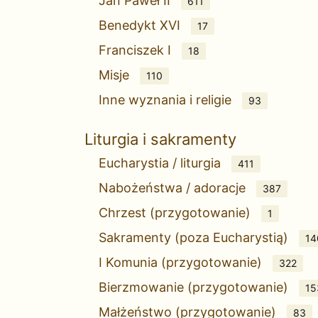
Jan Paweł II
611
Benedykt XVI
17
Franciszek I
18
Misje
110
Inne wyznania i religie
93
Liturgia i sakramenty
Eucharystia / liturgia
411
Nabożeństwa / adoracje
387
Chrzest (przygotowanie)
1
Sakramenty (poza Eucharystią)
14
I Komunia (przygotowanie)
322
Bierzmowanie (przygotowanie)
15
Małżeństwo (przygotowanie)
83