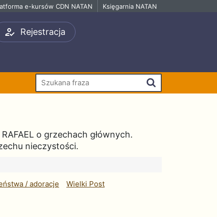
latforma e-kursów CDN NATAN
Księgarnia NATAN
Rejestracja
Szukaj
 RAFAEL o grzechach głównych.
zechu nieczystości.
ństwa / adoracje
Wielki Post