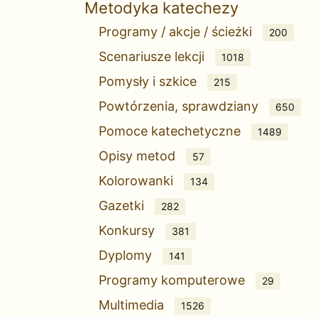
Metodyka katechezy
Programy / akcje / ścieżki
200
Scenariusze lekcji
1018
Pomysły i szkice
215
Powtórzenia, sprawdziany
650
Pomoce katechetyczne
1489
Opisy metod
57
Kolorowanki
134
Gazetki
282
Konkursy
381
Dyplomy
141
Programy komputerowe
29
Multimedia
1526