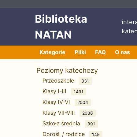
Przeskocz do treści
Przeskocz do menu
Biblioteka
inte
kate
NATAN
Kategorie
Pliki
FAQ
O nas
Poziomy katechezy
Przedszkole
331
Klasy I-III
1491
Klasy IV-VI
2004
Klasy VII-VIII
2038
Szkoła średnia
991
Dorośli / rodzice
145