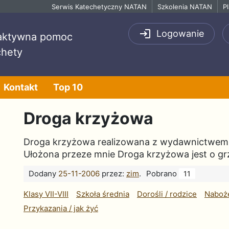
Serwis Katechetyczny NATAN
Szkolenia NATAN
P
Logowanie
raktywna pomoc
chety
Kontakt
Top 10
Droga krzyżowa
Droga krzyżowa realizowana z wydawnictwem
Ułożona przeze mnie Droga krzyżowa jest o gr
Dodany
25-11-2006
przez:
zim
.
Pobrano
11
Klasy VII-VIII
Szkoła średnia
Dorośli / rodzice
Naboże
Przykazania / jak żyć