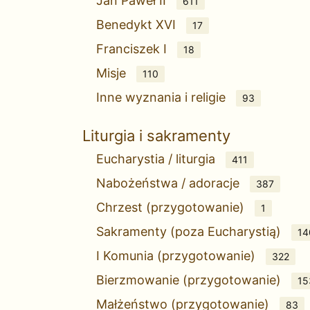
Jan Paweł II
611
Benedykt XVI
17
Franciszek I
18
Misje
110
Inne wyznania i religie
93
Liturgia i sakramenty
Eucharystia / liturgia
411
Nabożeństwa / adoracje
387
Chrzest (przygotowanie)
1
Sakramenty (poza Eucharystią)
14
I Komunia (przygotowanie)
322
Bierzmowanie (przygotowanie)
15
Małżeństwo (przygotowanie)
83