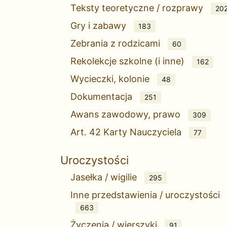
Teksty teoretyczne / rozprawy
20
Gry i zabawy
183
Zebrania z rodzicami
60
Rekolekcje szkolne (i inne)
162
Wycieczki, kolonie
48
Dokumentacja
251
Awans zawodowy, prawo
309
Art. 42 Karty Nauczyciela
77
Uroczystości
Jasełka / wigilie
295
Inne przedstawienia / uroczystości
663
Życzenia / wierszyki
91