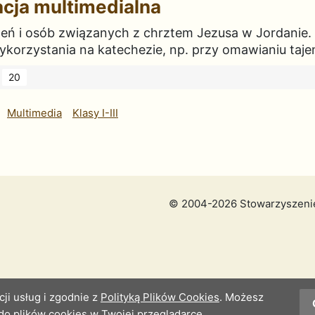
acja multimedialna
zeń i osób związanych z chrztem Jezusa w Jordanie.
korzystania na katechezie, np. przy omawianiu tajem
20
Multimedia
Klasy I-III
© 2004-2026 Stowarzyszen
cji usług i zgodnie z
Polityką Plików Cookies
. Możesz
do plików cookies w Twojej przeglądarce.