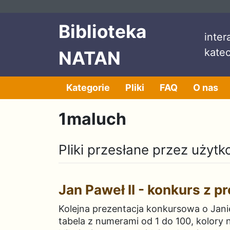
Przeskocz do treści
Przeskocz do menu
Biblioteka
inte
kate
NATAN
Kategorie
Pliki
FAQ
O nas
1maluch
Pliki przesłane przez użyt
Jan Paweł II - konkurs z p
Kolejna prezentacja konkursowa o Janie 
tabela z numerami od 1 do 100, kolory n