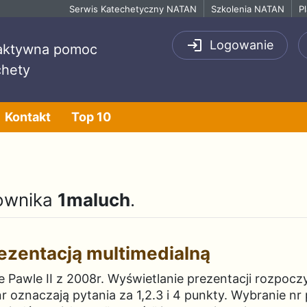
Serwis Katechetyczny NATAN
Szkolenia NATAN
P
Logowanie
raktywna pomoc
chety
Kontakt
Top 10
kownika
1maluch
.
rezentacją multimedialną
Pawle II z 2008r. Wyświetlanie prezentacji rozpoczyn
r oznaczają pytania za 1,2.3 i 4 punkty. Wybranie nr 