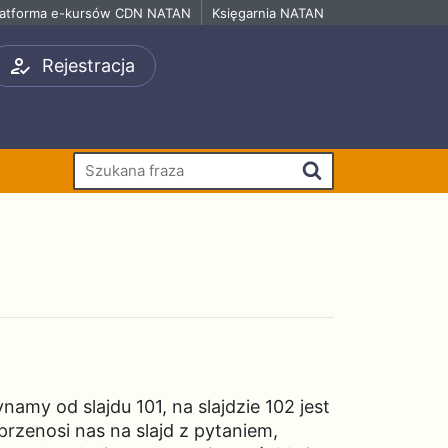
latforma e-kursów CDN NATAN
Księgarnia NATAN
Rejestracja
Szukaj
amy od slajdu 101, na slajdzie 102 jest
przenosi nas na slajd z pytaniem,