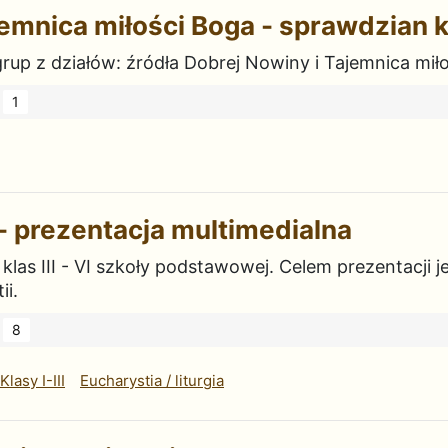
emnica miłości Boga - sprawdzian k
rup z działów: źródła Dobrej Nowiny i Tajemnica mił
1
- prezentacja multimedialna
las III - VI szkoły podstawowej. Celem prezentacji j
i.
8
Klasy I-III
Eucharystia / liturgia