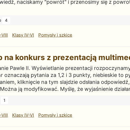
powiedź, naciskamy "powrót" i przenosimy się z pow
o
4
-VIII
Klasy IV-VI
Pomysły i szkice
b na konkurs z prezentacją multime
anie Pawle II. Wyświetlanie prezentacji rozpoczynamy o
nr oznaczają pytania za 1,2 i 3 punkty, niebieskie to
aniem, kliknięcie na tym slajdzie odsłania odpowiedź
Można ją modyfikować. Myślę, że wyjaśnienie działan
1
-VIII
Klasy IV-VI
Pomysły i szkice