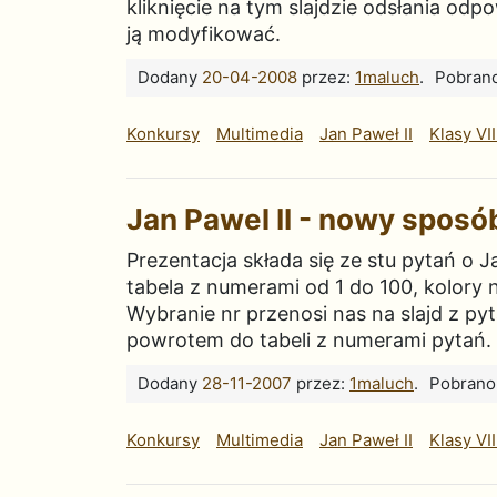
kliknięcie na tym slajdzie odsłania od
ją modyfikować.
Dodany
20-04-2008
przez:
1maluch
.
Pobran
Konkursy
Multimedia
Jan Paweł II
Klasy VII
Jan Pawel II - nowy sposó
Prezentacja składa się ze stu pytań o J
tabela z numerami od 1 do 100, kolory 
Wybranie nr przenosi nas na slajd z pyt
powrotem do tabeli z numerami pytań. 
Dodany
28-11-2007
przez:
1maluch
.
Pobrano
Konkursy
Multimedia
Jan Paweł II
Klasy VII