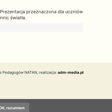
 Prezentacja przeznaczona dla uczniów
nic światła.
ie Pedagogów NATAN,
realizacja:
adm-media.pl
OK, rozumiem