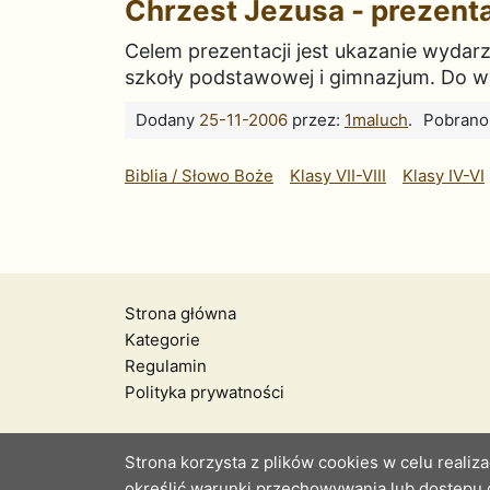
Chrzest Jezusa - prezent
Celem prezentacji jest ukazanie wydar
szkoły podstawowej i gimnazjum. Do wy
Dodany
25-11-2006
przez:
1maluch
.
Pobrano
Biblia / Słowo Boże
Klasy VII-VIII
Klasy IV-VI
Strona główna
Kategorie
Regulamin
Polityka prywatności
Strona korzysta z plików cookies w celu realiza
określić warunki przechowywania lub dostępu 